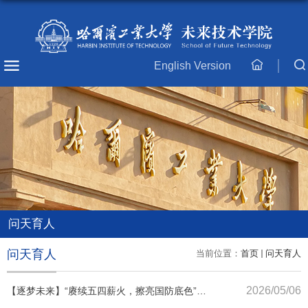
English Version
主
页
问天育人
问天育人
当前位置：
首页
问天育人
2026/05/06
【逐梦未来】“赓续五四薪火，擦亮国防底色”未
来技术学院开展五四红色实践活动