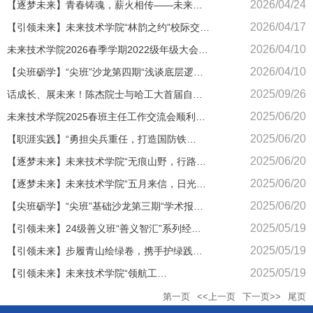
2026/04/24
【逐梦未来】青春铸魂，薪火相传——未来技
术学院青年志愿者在侵华日军第七三一部队罪
2026/04/17
【引领未来】未来技术学院“林韵之约”校际交流
证陈列馆开展志愿讲解活动
劳动实践活动纪实
2026/04/10
未来技术学院2026春季学期2022级年级大会纪
实
2026/04/10
【尖班砺学】“尖班”沙龙第四期“浅谈底层逻辑
突破对国家重大战略的支撑”成功举办
2025/09/26
话成长、展未来！陈杰院士与哈工大首届自主
智能系统班学子“面对面”
2025/06/20
未来技术学院2025春班主任工作交流会顺利召
开
2025/06/20
【职涯实践】“勇担尖兵重任，打造国防铁
军”——24TS403永坦班特色实践纪实
2025/06/20
【逐梦未来】未来技术学院“无痕山野，行路未
来”绿色徒步活动纪实
2025/06/20
【逐梦未来】未来技术学院“五月来信，日光慢
递”活动纪实
2025/06/20
【尖班砺学】“尖班”基础沙龙第三期“学术报告
与演讲技巧”成功举办
2025/05/19
【引领未来】24级善义班“善义智汇”系列经验
分享会纪实
2025/05/19
【引领未来】步履青山绘绿卷，携手护绿践初
心 ——24TS101团支部5月生态实践团日活动
2025/05/19
【引领未来】未来技术学院“领航工
程”24TS103小卫星班党团对接活动纪实
第一页
<<上一页
下一页>>
尾页