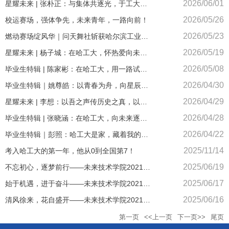
2026/06/01
星耀未来 | 张朴正：与集体共逐光，于工大拔
节生长
2026/05/26
校运赛场，强体争先，未来青年，一路向前！
2026/05/23
燃动赛场绽风华｜问天舞社斩获哈尔滨工业大
学第十六届拉拉队大赛银奖
2026/05/19
星耀未来 | 杨子城：在哈工大，怀热爱向未
来，以奋斗赴山海
2026/05/08
毕业生特辑 | 陈家彬：在哈工大，用一路试
错，换一身底气
2026/04/30
毕业生特辑｜姚尊皓：以青春为舟，向星辰深
处出发
2026/04/29
星耀未来 | 李想：以吾之声传历史之真，以吾
之行践青年之责
2026/04/28
毕业生特辑 | 张晓涵：在哈工大，向未来逐梦
成长
2026/04/22
毕业生特辑｜彭照：哈工大是家，藏着我的每
一段成长
2025/11/14
考入哈工大的第一年，他从0到全国第7！
2025/06/19
不忘初心，逐梦前行——未来技术学院2021级
本科生高若瑜
2025/06/17
始于机遇，进于奋斗——未来技术学院2021级
本科生沈芊彤
2025/06/16
清风徐来，花自盛开——未来技术学院2021级
本科生白梽新
第一页
<<上一页
下一页>>
尾页