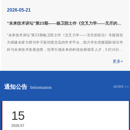
2026-05-21
“未来技术讲坛”第23期——杨卫院士作《交叉力学——无尽的前
沿》专题报告
“未来技术讲坛”第23期杨卫院士作《交叉力学——无尽的前沿》专题报告
为搭建名家大师与学子面对面交流的学术平台，助力学生把握国际前沿学
科与未来技术发展趋势，培养引领未来的科技创新领军人才，5月16日下
午，由未来技术学院主办的“未来技术讲坛”（第二十三期）在主楼礼堂成
更多+
功举行。中国科学院院士杨卫教授应邀作题为《交叉力学——无尽的前
沿》的专题学术报告。中国科学院院士、哈尔滨工业大学校长韩杰才，中
国科学院院士、未来技术学院院长冷劲松出席活动并向杨卫院士赠送纪念
通知公告
牌。讲座中，杨卫院士围绕“交叉力学”这一前沿方向展开系统阐述。
MORE >>
Information
15
2026.07