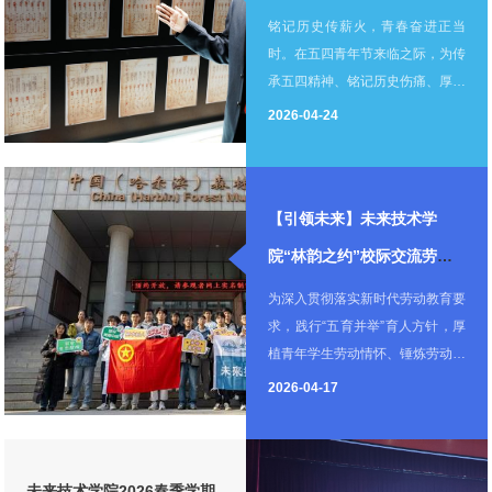
年志愿者在侵华日军第七三
铭记历史传薪火，青春奋进正当
时。在五四青年节来临之际，为传
一部队罪证陈列馆开展志愿
承五四精神、铭记历史伤痛、厚植
讲解活动
家国情怀，哈尔滨工业大学未来技
2026-04-24
术学院青年志愿者讲解员前往侵华
日军第七三一部队罪证陈列馆，开
展志愿讲解服务，以青春之声讲述
【引领未来】未来技术学
历史记忆，以赤诚之心践行五四使
命，彰显新时代青年的责任与担
院“林韵之约”校际交流劳动
当。 讲解现场庄严肃穆，讲解员
实践活动纪实
为深入贯彻落实新时代劳动教育要
神情庄重、讲解从容，围绕馆内史
求，践行“五育并举”育人方针，厚
料文物与历史史实，向参观者细致
植青年学生劳动情怀、锤炼劳动本
讲述侵华日军第七三一部队的罪证
领，深化校际劳动教育协同育人成
史实，缅怀罹难同胞与民族英烈。
2026-04-17
效，打造“环东北·共未来”实践生
他们以严谨态度还原历史，以真挚
态，2026年4月15日，哈尔滨工
情感传递哀思，用清晰流畅的讲解
业大学未来技术学院师生赴东北林
带领大家回望苦难岁月，感悟和平
未来技术学院2026春季学期
业大学“勤耕”劳动教育工作室开展