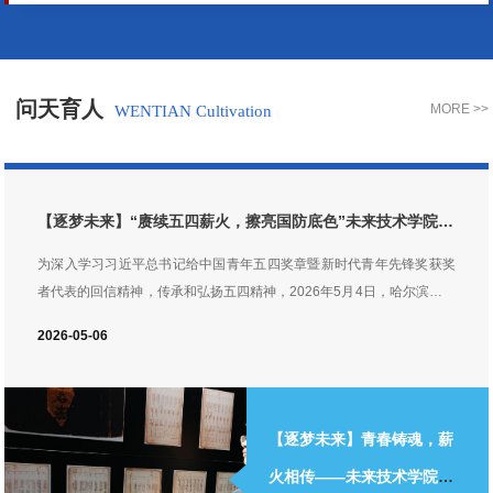
水平大学教授、我校高水平知名学者、业界专家等开设
专题课程、学术讲座及创新实践等环节。具体安排如
下： 1. 国际暑期学校主题：未来技术智能+ Future
Technology Intelligence + 2. 国际暑期学校时间：2026
问天育人
MORE >>
WENTIAN Cultivation
年7月18日-24日（详细日程安排见下方海报和附表日
程）；
【逐梦未来】“赓续五四薪火，擦亮国防底色”未来技术学院开
展五四红色实践活动
为深入学习习近平总书记给中国青年五四奖章暨新时代青年先锋奖获奖
者代表的回信精神，传承和弘扬五四精神，2026年5月4日，哈尔滨工业
大学未来技术学院开展“赓续五四薪火，擦亮国防底色”五四主题实践活
2026-05-06
动，先后走进哈尔滨党史纪念馆、哈尔滨工程大学、哈军工纪念馆，在
红色研学与交流互鉴中汲取奋进力量。铭记峥嵘党史，汲取奋进力量。
师生首先前往哈尔滨党史纪念馆，通过展馆内的历史图片、珍贵文物与
文献资料，深入了解中国共产党在哈尔滨带领人民团结奋斗、开拓进取
【逐梦未来】青春铸魂，薪
的光辉历程，感悟革命先辈矢志不渝的理想信念与无私奉献的崇高精
火相传——未来技术学院青
神。校际携手互鉴，共话青年担当。