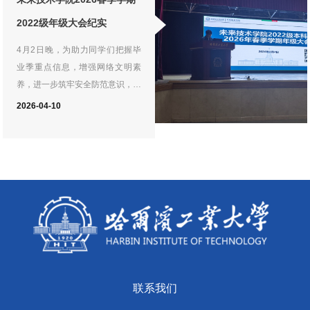
珍贵，以实际行动诠释五四精神的
参观学习与实践交流活动。双方围
时代内涵。讲解过程中，志愿者耐
2022级年级大会纪实
绕劳动教育实践、生态文明建设、
心引导、认真答疑，用青年视角阐
4月2日晚，为助力同学们把握毕
学生骨干培养等主题深入交流，在
释历史启示，以青春担当传承红色
业季重点信息，增强网络文明素
沉浸式体验与实地研学中，共探劳
薪火。大家在聆听中深受触动，在
养，进一步筑牢安全防范意识，全
动育人新路径，共话生态使命新担
铭记中坚定信念，纷纷表示将勿忘
力营造安全、整洁、有序的学习生
当。在“勤耕”劳动教育工作室的统
国耻、珍爱和平，以青春之我、奋
2026-04-10
活环境，未来技术学院2026春季
筹安排下，未来技术学院师生先后
斗之我扛起时代使命。
学期2022级年级大会在活动中心
走进中国（哈尔滨）森林博物馆、
301顺利召开，全体2022级本科
智慧温室示范区与东林林场，开启
生参会。2022级辅导员王小川老
一场集科普、实践、感悟于一体的
师基于前期广泛收集的学生问题，
生态劳动之旅。
围绕毕业时间节点安排、毕业审核
要点、安全注意事项、网络文明与
安全行为规范主题教育、防诈骗教
育、消防与实验室安全准则等核心
内容展开系统性梳理，引导同学们
联系我们
结合自身实际情况，科学规划毕业
阶段及未来发展方向。祝愿2022