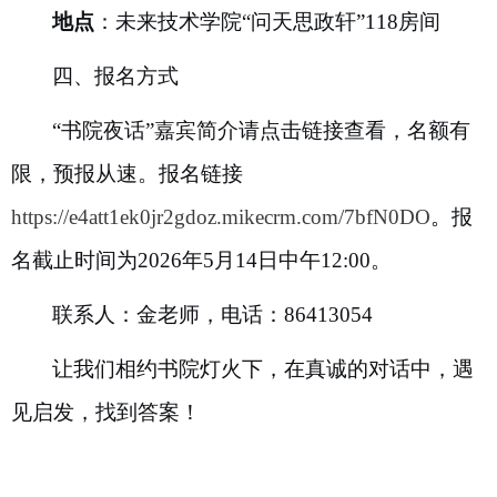
地点
：未来技术学院“问天思政轩”
118
房间
四、报名方式
“书院夜话”嘉宾简介请点击链接查看，名额有
限，预报从速。报名链接
https://e4att1ek0jr2gdoz.mikecrm.com/7bfN0DO
。
报
名截止时间为
2026
年
5
月
14
日中午
12:00
。
联系人：金老师，电话：
86413054
让我们相约书院灯火下，在真诚的对话中，遇
见启发，找到答案！