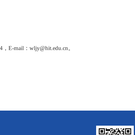
4
，
E-mail
：
wljy@hit.edu.cn
。