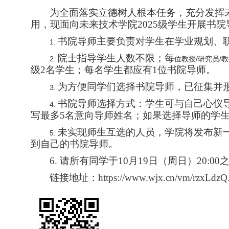
为全面落实立德树人根本任务，充分发挥
用，现面向未来技术学院
2025
级学生开展书院
书院导师主要负责对学生在学业规划、
1.
院士指导学生人数不限；每
2.
位教授
/
研究员
/
教
级
2
名学生；每名学生都应有
1
位书院导师。
为方便同学们选择书院导师，已征集并
3.
书院导师选择方式：学生可与自己心仪
4.
写最多
5
名意向导师姓名；如果选择导师的学
未实现师生互选的人员，学院将发布新
5.
到自己的书院导师。
6.
请所有同学于
10
月
19
日（周日）
20:00
链接地址：
https://www.wjx.cn/vm/rzxLdzQ