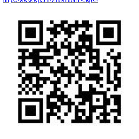
https://www.wjx.cn/vm/emuon1P.aspx#