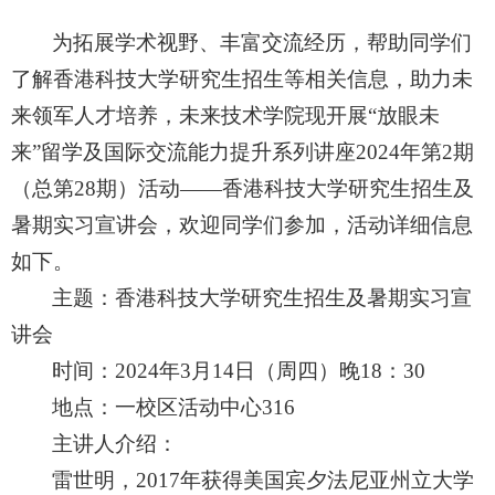
为拓展
学术
视野、丰富交流经历，
帮助
同学们
了解香港科技大学研究生招生等相关
信息，助力未
来领军人才培养，未来技术学院现开展
“放眼未
来”留学及国际交流能力提升系列讲座20
24
年第
2
期
（总第
28
期）活动
——香港科技大学研究生招生及
暑期实习宣讲会
，欢迎同学们参加，活动详细信息
如下。
主题：
香港科技大学研究生招生及暑期实习宣
讲会
时间：
20
24
年
3
月
14
日（周
四
）晚
18：30
地点：
一校区活动中心
316
主讲人
介绍
：
雷世明，
2017年获得美国宾夕法尼亚州立大学