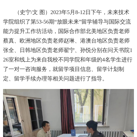
（史宁
/文 图
）
20
23
年
5
月
8-12日
下午
，未来技术
学院
组织了
第
53-56
期
“放眼未来”留学辅导与国际交流
能力提升工作坊活动
，
国际合作部北美地区负责老师
蔡真、欧洲
地区
负责老师
赵琳
、港澳台地区负责老师
张全、日韩地区负责老师翟宁
、
孙悦
分别在问天书院
1
26室和线上为来自我校不同学院和年级的
4
名学生
进行
了一对一咨询服务，就
留学
项目信息
、
留学计划制
定
、
留学手续办理
等相关问题
进行了指导
。