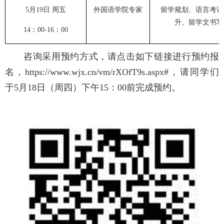
外国语学院专家
留学规划、语言考试
5
月
19
日
周
五
升、留学文书写
1
4
：
00-16：00
咨询采用预约方式，请点击如下链接进行预约报
名，
https://www.wjx.cn/vm/rXOfT9s.aspx#
，
请同学们
于
5
月
18
日（周四）下午
15：00前完成预约。