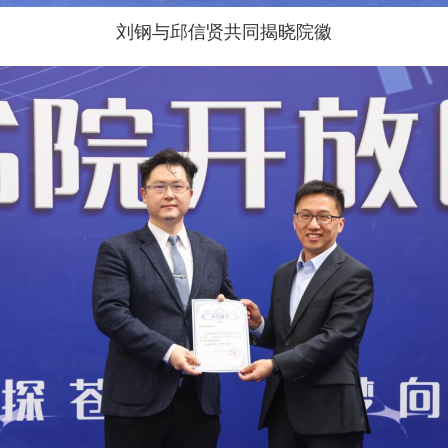
刘钢与邱信贤共同揭晓院徽