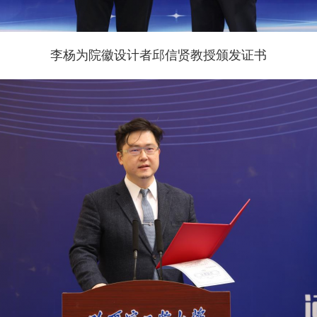
李杨为院徽设计者邱信贤教授颁发证书