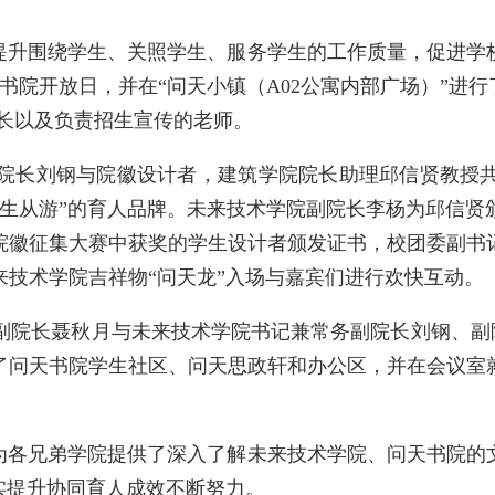
提升围绕学生、关照学生、服务学生的工作质量，
促进学
书院开放日，并在
“
问天小镇（
A02
公寓内部广场）
”
进行
长以及负责招生宣传的老师。
院长刘钢与院徽设计者，建筑学院院长助理邱信贤教授
生从游
”
的育人
品牌
。未来技术学院副院长李杨为邱信贤
院徽征集大赛中获奖的学生设计者颁发证书，校团委副书
来技术学院吉祥物
“
问天龙
”
入场与嘉宾们进行欢快互动。
副院长聂秋月与未来技术学院书记兼常务副院长刘钢、副
了问天书院学生社区、问天思政轩和办公区，并在会议室
为
各兄弟
学院提供
了深入了解未来技术学院、问天书院的
实提升协同育人成效不断努力。