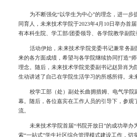
为不
断强化
“
以学生为中心
”
的理念，进一步
同育人，未来技术学院于
2023
年
4
月
10
日举办首届
有本科生院、学工部
/
团委领导
、
各学院
教学
副院
活动伊始，未来技术学院党委书记兼常务副
来的各方面成绩，希望与各学院继续协同打造
“
师
理念。随后，未来技术学院党委副书记赵异肖为
生动讲述了自己在学院生活学习的所感所得。未
校学工部（处）副处长曲拥措姆、电气学院
幕。
随后，各位嘉宾在工作人员的引导下，参观
流。
未来技术学院首届
“
书院开放日
”
的成功举办
索
“一站式”学生社区综合管理模式建设工作，切